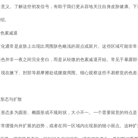
要意义。了解这些初发信号，有助于我们更从容地关注自身皮肤健康。下
介绍。
色素减退
通常是皮肤上出现比周围肤色略浅的斑点或斑片。这些区域可能非常
颜色并非一夜之间完全变白，而是从轻微的色素减退开始。常见于暴露部
出现在腋下、肘部等易摩擦处或腰腹周围。细心观察这些不易察觉的色差
形态与扩散
态多为圆形、椭圆形或不规则状，大小不一。一个需要留意的特点是
非常缓慢向外扩展的趋势，或者在同一区域内出现新的细小斑点。这种扩