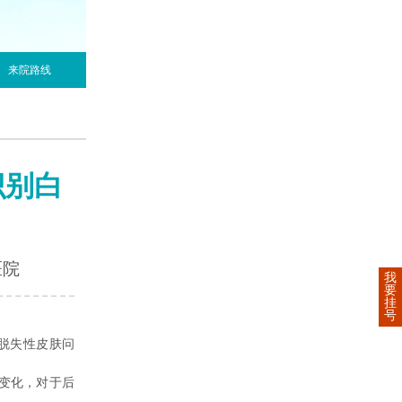
来院路线
识别白
医院
我
要
挂
号
脱失性皮肤问
变化，对于后