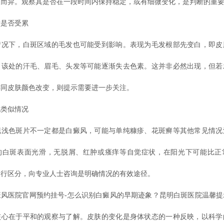
人而异。观察其是否在一段时间内保持稳定，或有细微变化，是判断的重
是否受累
下，白斑区域的毛发也可能受到影响。表现为毛发根部先变白，即皮
，该处的汗毛、眉毛、头发等可能逐渐失去色素。这并非必然出现，但若
连同皮肤颜色改变，则提示需要进一步关注。
类似情况
色斑片不一定都是白癜风，可能与单纯糠疹、花斑癣等其他常见情况
的白斑表面光滑，无脱屑、红肿或瘙痒等自觉症状，在阳光下可能比正
自行区分，向专业人士咨询是明确情况的有效途径。
医院官网预约挂号-怎么识别白癜风的早期迹象？昆明白斑医院温馨提
核心在于平和的观察与了解。皮肤的变化是身体状态的一种反映，以科学