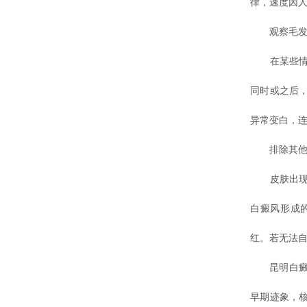
律，速度因
观察毛发
在某些情况
同时或之后
异常变白，
排除其他
皮肤出现浅
白癜风形成
红。若无法
昆明白癜风
早期迹象，