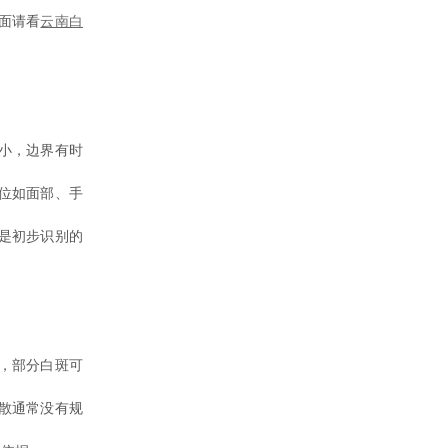
面请看
云南白
小，边界有时
位如面部、手
是初步识别的
，部分白斑可
散通常没有规