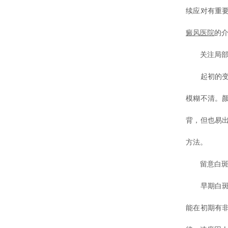
续应对有重
癜风医院
的
关注局部
起初的变化
模糊不清。
背，但也易
方法。
留意白斑
早期白斑形
能在初期有