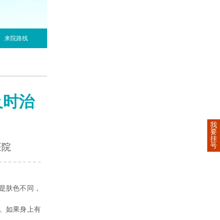
来院路线
及时治
我
要
挂
号
医院
是肤色不同，
。如果身上有