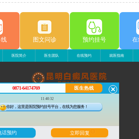
路线
图文问诊
预约挂号
在
医院简介
医生团队
在线预约
就医指南
0871-64174769
医生热线
昆明白癜风医院
11:40:32
昆明市五华区护国路2号
版权所有：昆明白癜风医院
你好，这里是医院预约挂号平台，在线为您服务！
联系电话：18206873279
苏ICP备11006698号-1
滇公安备 53010202000563号
6
电话预约
立即回复