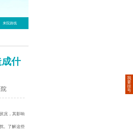
来院路线
造成什
我
要
挂
医院
号
状况，其影响
扰。了解这些