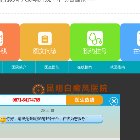
路线
图文问诊
预约挂号
在
医院简介
医生团队
在线预约
就医指南
0871-64174769
医生热线
昆明白癜风医院
20:55:18
昆明市五华区护国路2号
版权所有：昆明白癜风医院
你好，这里是医院预约挂号平台，在线为您服务！
联系电话：18206873279
苏ICP备11006698号-1
滇公安备 53010202000563号