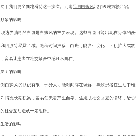
有助于我们更全面地看待这一疾病。云南
昆明白癜风
治疗医院为您介绍。
形象的影响
边界清晰的白斑是白癜风的主要表现。这些白斑可能出现在身体的任
部和四肢等暴露区域。随着时间推移，白斑可能发生变化，面积扩大或数
变，容易让患者在社交场合中感到不自在。
层面的影响
白癜风的认识有限，部分人可能对此存在误解，导致患者在生活中难
这种情况长期积累，容易使患者产生自卑、焦虑或社交回避的情绪，给心
常的社交互动造成一定阻碍。
生活的影响