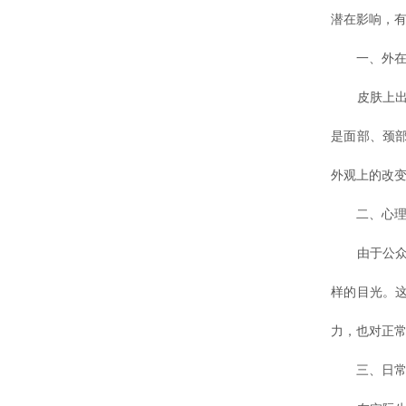
潜在影响，
一、外在
皮肤上出现
是面部、颈
外观上的改
二、心理
由于公众对
样的目光。
力，也对正
三、日常