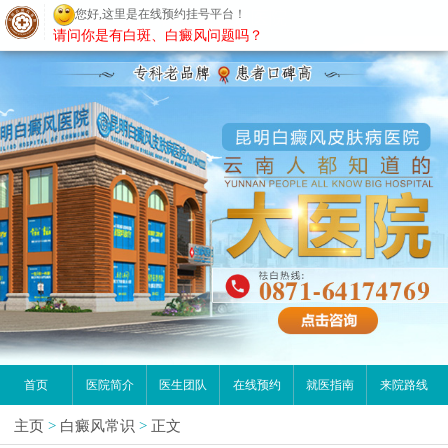
您好,这里是在线预约挂号平台！
昆明白癜风医院
请问你是有白斑、白癜风问题吗？
首页
医院简介
医生团队
在线预约
就医指南
来院路线
主页
>
白癜风常识
>
正文