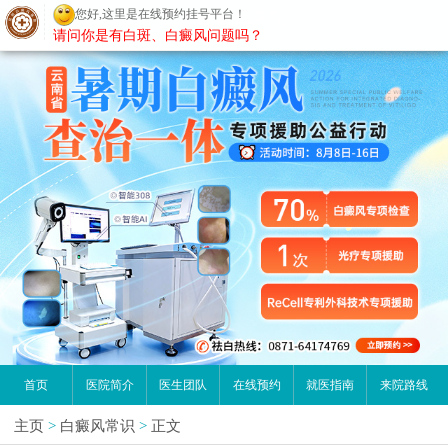
您好,这里是在线预约挂号平台！
昆明白癜风医院
请问你是有白斑、白癜风问题吗？
首页
医院简介
医生团队
在线预约
就医指南
来院路线
主页
>
白癜风常识
>
正文