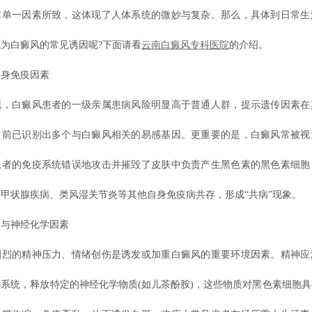
非单一因素所致，这体现了人体系统的微妙与复杂。那么，具体到日常生
为白癜风的常见诱因呢?下面请看
云南白癜风专科医院
的介绍。
身免疫因素
白癜风患者的一级亲属患病风险明显高于普通人群，提示遗传因素在
目前已识别出多个与白癜风相关的易感基因。更重要的是，白癜风常被视
患者的免疫系统错误地攻击并摧毁了皮肤中负责产生黑色素的黑色素细胞
甲状腺疾病、类风湿关节炎等其他自身免疫病共存，形成“共病”现象。
神经化学因素
的精神压力、情绪创伤是诱发或加重白癜风的重要环境因素。精神应
系统，释放特定的神经化学物质(如儿茶酚胺)，这些物质对黑色素细胞