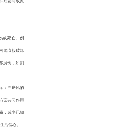
件后发病或原
伤或死亡。例
，可能直接破坏
部损伤，如割
示：白癜风的
方面共同作用
责，减少已知
高生活信心。