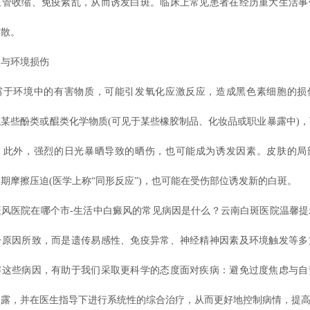
血管收缩、免疫紊乱，从而诱发白斑。临床上常见患者在经历重大生活事
扩散。
与环境损伤
环境中的有害物质，可能引发氧化应激反应，造成黑色素细胞的损
某些酚类或醌类化学物质(可见于某些橡胶制品、化妆品或职业暴露中)
。此外，强烈的日光暴晒导致的晒伤，也可能成为诱发因素。皮肤的局
期摩擦压迫(医学上称“同形反应”)，也可能在受伤部位诱发新的白斑。
医院在哪个市-生活中白癜风的常见病因是什么？云南白斑医院温馨提
一原因所致，而是遗传易感性、免疫异常、神经精神因素及环境触发等多
解这些病因，有助于我们采取更科学的态度面对疾病：避免过度焦虑与自
暴露，并在医生指导下进行系统性的综合治疗，从而更好地控制病情，提