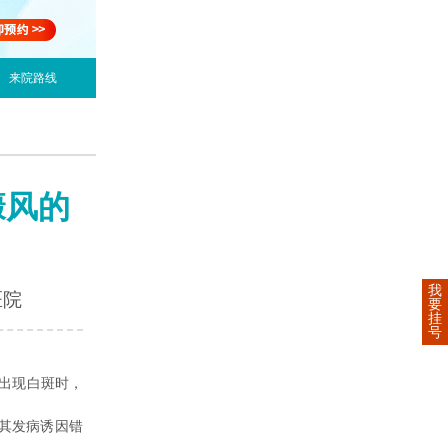
来院路线
癜风的
我
医院
要
挂
号
出现白斑时，
其发病诱因错