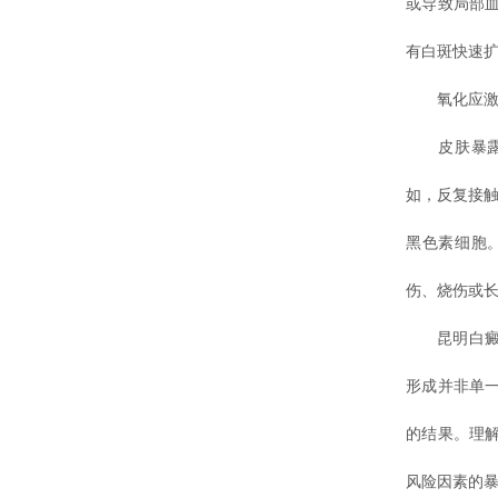
或导致局部
有白斑快速
氧化应激
皮肤暴露于
如，反复接触
黑色素细胞
伤、烧伤或长
昆明白癜风
形成并非单
的结果。理
风险因素的