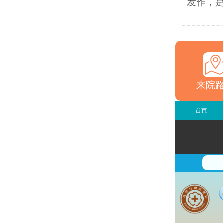
发作，是
来院
首页