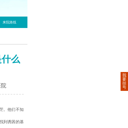
来院路线
是什么
我
要
挂
医院
号
茫。他们不知
找到诱因的基