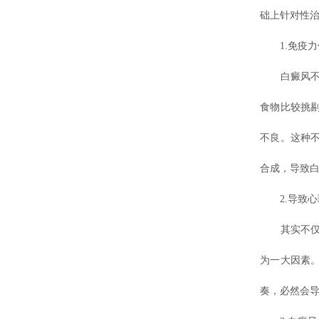
础上针对性治
1.免疫力
白癜风不是
食物比较挑
不良。这种
合成，导致
2.导致心
其实不仅和
为一大因素
奏，必然会