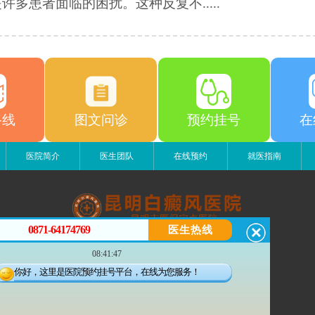
许多患者面临的困扰。这种反复不.....
路线
图文问诊
预约挂号
在
医院简介
医生团队
在线预约
就医指南
0871-64174769
医生热线
昆明白癜风医院
08:41:47
昆明市五华区护国路2号
版权所有：昆明白癜风医院
你好，这里是医院预约挂号平台，在线为您服务！
联系电话：18206873279
苏ICP备11006698号-1
滇公安备 53010202000563号